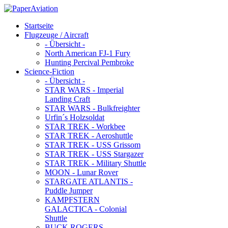
Startseite
Flugzeuge / Aircraft
- Übersicht -
North American FJ-1 Fury
Hunting Percival Pembroke
Science-Fiction
- Übersicht -
STAR WARS - Imperial
Landing Craft
STAR WARS - Bulkfreighter
Urfin´s Holzsoldat
STAR TREK - Workbee
STAR TREK - Aeroshuttle
STAR TREK - USS Grissom
STAR TREK - USS Stargazer
STAR TREK - Military Shuttle
MOON - Lunar Rover
STARGATE ATLANTIS -
Puddle Jumper
KAMPFSTERN
GALACTICA - Colonial
Shuttle
BUCK ROGERS -