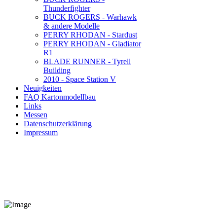
Thunderfighter
BUCK ROGERS - Warhawk
& andere Modelle
PERRY RHODAN - Stardust
PERRY RHODAN - Gladiator
R1
BLADE RUNNER - Tyrell
Building
2010 - Space Station V
Neuigkeiten
FAQ Kartonmodellbau
Links
Messen
Datenschutzerklärung
Impressum